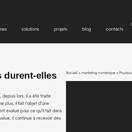
mes
solutions
projets
blog
contacts
s durent-elles
Accueil
>
marketing numérique
>
Pourquoi
 depuis lors, il a été traité
plus, il fait l'objet d'une
nt évalué pour ce qu'il fait dans
alue, il continue à recevoir des