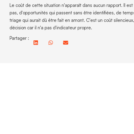
Le coût de cette situation n'apparaît dans aucun rapport. Il est
pas, d'opportunités qui passent sans être identifiées, de t
triage qui aurait dû être fait en amont. C'est un coût silencieu
décision car il n'a pas d'indicateur propre.
Partager :
Dans cet article :
Du 
Le f
la c
confi
Lire aussi :
La s