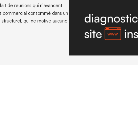
 fait de réunions qui n'avancent
emps commercial consommé dans un
x, structurel, qui ne motive aucune
site de confirmation au site de tri
ormat institutionnel a été conçu pour une logique commerciale dans laq
onfiance et le site web ne fait que valider l'existence de l'entrepris
rmation. Il fait ce qu'il doit faire.
équence a changé. Aujourd'hui, lorsqu'un chef d'exploitation doit ré